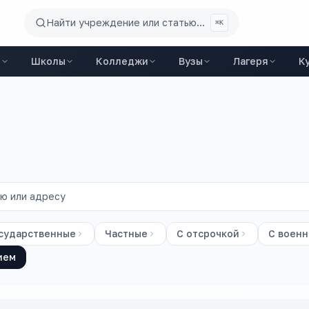
Найти учреждение или статью...
⌘K
ы
Школы
Колледжи
Вузы
Лагеря
К
сударственные
Частные
С отсрочкой
С воен
ием