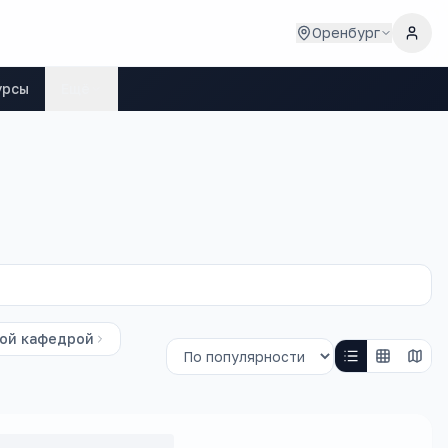
Оренбург
урсы
Ещё
ной кафедрой