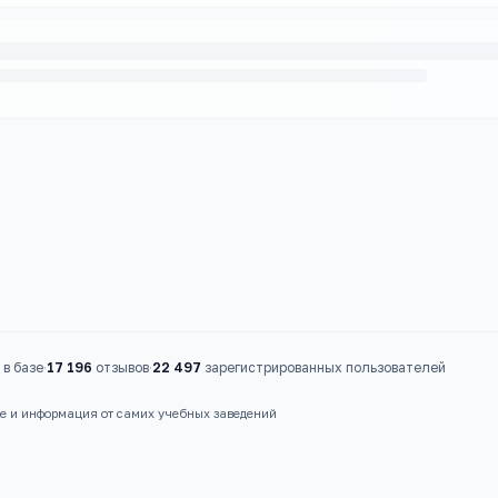
в базе
·
17 196
отзывов
·
22 497
зарегистрированных пользователей
ые и информация от самих учебных заведений