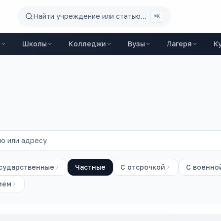
Найти учреждение или статью...
⌘K
ы
Школы
Колледжи
Вузы
Лагеря
К
сударственные
Частные
С отсрочкой
С военно
ием