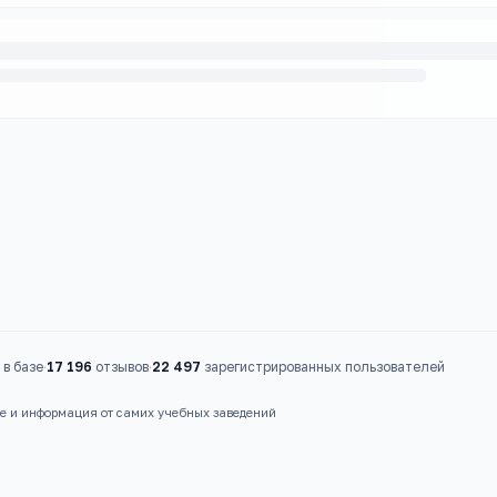
в базе
·
17 196
отзывов
·
22 497
зарегистрированных пользователей
ые и информация от самих учебных заведений