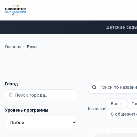
Детские сад
Главная
›
Вузы
Фильтры
Город
Все
Го
Каталоги:
Уровень программы
С общежит