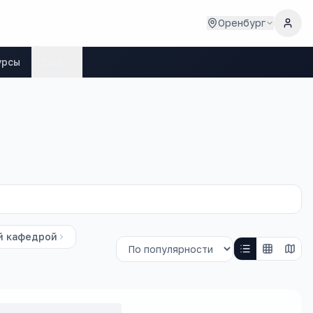
Оренбург
урсы
Ещё
й кафедрой