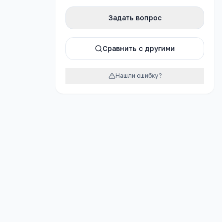
Задать вопрос
атно
Сравнить с другими
Нашли ошибку?
урок
еждение
ола