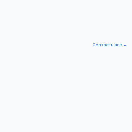
Смотреть все →
вная школа
Акбулакская СОШ №1
 р-н,
Оренбургская обл, Акбулакский р-н,
Акбулак п, Актюбинская, 89, -
2 026