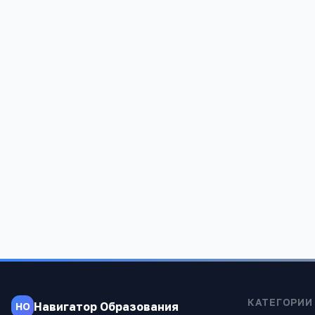
Акбулакская СОШ №2
Акбулакск
Оренбургская обл, Акбулакский р-н,
Оренбургска
Акбулак п, Оренбургская, 103, -
Акбулак п, 
1 854
1 453
КАТЕГОРИИ
Навигатор Образования
НО