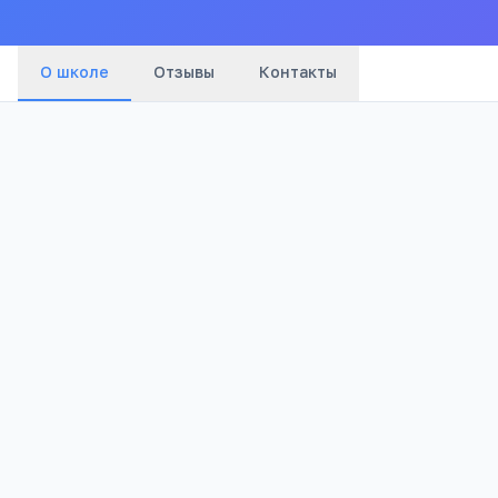
О школе
Отзывы
Контакты
Бюджетный
787
Тип
Просмотров
Полезно родителям школьников
Телефона меньше, а оценки лучше
Бесплатный 5-дневный онлайн-марафон Шамил
школьников: как сократить время в гаджетах 