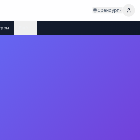
Оренбург
урсы
Ещё
в"