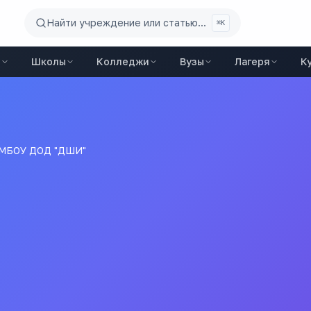
Найти учреждение или статью...
⌘K
ы
Школы
Колледжи
Вузы
Лагеря
К
МБОУ ДОД "ДШИ"
"
ополнительного Образования Детей "детская Школа Искусст
Все
школы
города