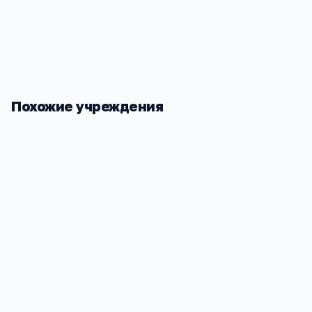
Оренбургская обл, Акбулакский р-н, Акбулак п, Советс
+7(353) 352
…
показать
Похожие учреждения
Детский сад №4
Школа МБО
Оренбургская обл, Акбулакский р-н,
Оренбургска
Акбулак п, Советская ул, 51
Акбулак п, 
1 010
746