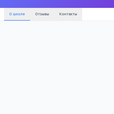
О школе
Отзывы
Контакты
646
Просмотров
Полезно родителям
РЕКЛАМА
школьников
Телефона меньше, а оценки лучше
Бесплатный 5-дневный онлайн-марафон