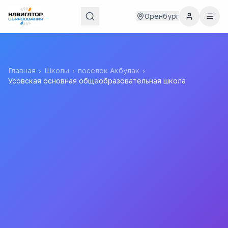
Оренбург
Главная
›
Школы
›
поселок Акбулак
›
Усовская основная общеобразовательная школа
Усовская основная
общеобразовательная
школа
Все
школы
города