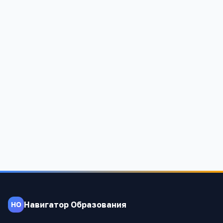
Акбулакская СОШ №3
Оренбургская обл, Акбулакский р-н, Акбулак п, Терещенко,
32, -
1 453
Навигатор Образования
НО