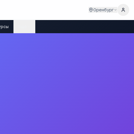
Оренбург
урсы
Ещё
булакского района Оренбургской области"