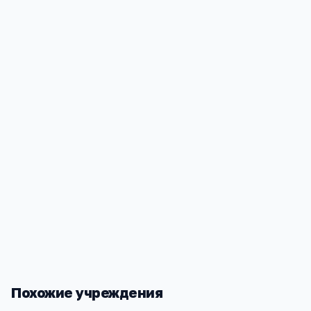
Единая программа
—
ФГОС, не зависит от «политик
конкретной школы
Секции и кружки
—
часто бесплатные или льготные
Социализация
—
большой разнообразный коллекти
Стабильность
—
школа не закроется из-за финансо
проблем владельца
Похожие учреждения