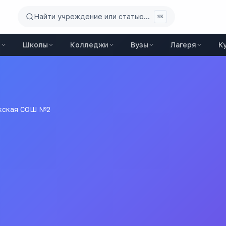
Найти учреждение или статью...
⌘K
ы
Школы
Колледжи
Вузы
Лагеря
К
кская СОШ №2
е "Акбулакская средняя общеобразовательная школа № 2 Ак