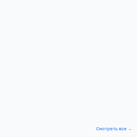
 питание
ны законом
сто в
Смотреть все →