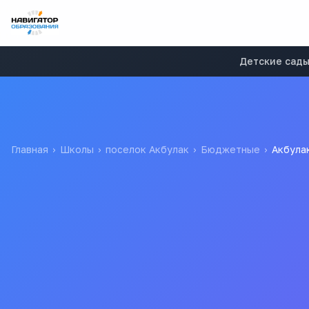
Детские сад
Главная
›
Школы
›
поселок Акбулак
›
Бюджетные
›
Акбула
Акбулакская СОШ №2
Муниципальное бюджетное общеобразовательное учреждени
МБОУ "Акбулакская СОШ №2"