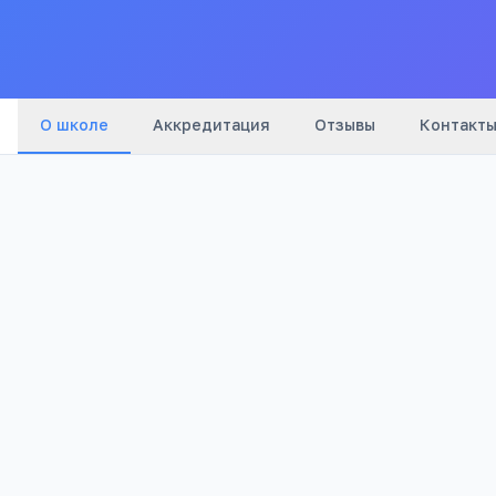
О школе
Аккредитация
Отзывы
Контакт
Бюджетный
1 851
Тип
Просмотров
Полезно родителям школьников
Телефона меньше, а оценки лучше
Бесплатный 5-дневный онлайн-марафон Шамил
школьников: как сократить время в гаджетах 