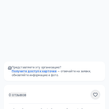
Я согласен(а) на обработку моих персональных данных и
публикацию отзыва после модерации в соответствии с
Политикой конфиденциальности
.
Отправить
Представляете эту организацию?
Получите доступ к карточке
— отвечайте на заявки,
обновляйте информацию и фото.
0
отзывов