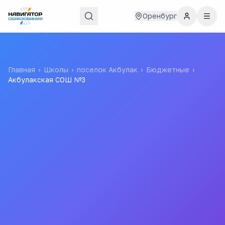
Оренбург
Главная
›
Школы
›
поселок Акбулак
›
Бюджетные
›
Акбулакская СОШ №3
Акбулакская СОШ №3
Муниципальное бюджетное общеобразовательное
учреждение "Акбулакская средняя
общеобразовательная школа № 3 Акбулакского района
Оренбургской области"
МБОУ "Акбулакская СОШ №3"