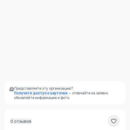
Оренбургская обл, Акбулакский р-н, Акбулак п, Актюбинская, 89, -
Открыть в Яндекс.Картах →
Представляете эту организацию?
Получите доступ к карточке
— отвечайте на заявки,
обновляйте информацию и фото.
0
отзывов