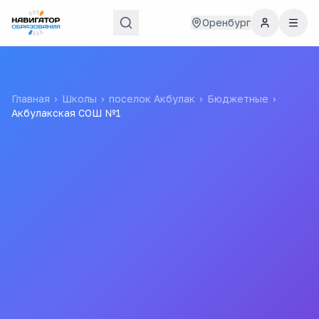
Оренбург
Главная
›
Школы
›
поселок Акбулак
›
Бюджетные
›
Акбулакская СОШ №1
Акбулакская СОШ №1
Муниципальное бюджетное общеобразовательное
учреждение "Акбулакская средняя
общеобразовательная школа № 1 Акбулакского района
Оренбургской области"
МБОУ "Акбулакская СОШ №1"