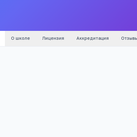
Все
школы
города
О школе
Лицензия
Аккредитация
Отзыв
Телефон:
+7(353) 352
…
показать
Телефон:
+7(353) 352
…
показать
Адрес:
Оренбургская обл, Акбулакский р-н,
Акбулак п, Актюбинская, 89, -