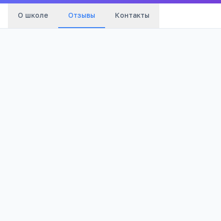
О школе
Отзывы
Контакты
Оценка:
Я согласен(а) на обработку моих персональных данных и
публикацию отзыва после модерации в соответствии с
Политикой конфиденциальности
.
Отправить