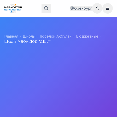
Оренбург
Главная
›
Школы
›
поселок Акбулак
›
Бюджетные
›
Школа МБОУ ДОД "ДШИ"
Школа МБОУ ДОД "ДШИ"
Муниципальное Бюджетное Образовательное
Учреждение Дополнительного Образования Детей
"детская Школа Искусств"
Все
школы
города