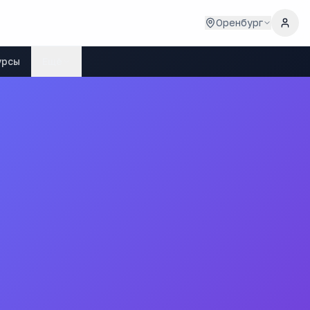
Оренбург
урсы
Ещё
булакского района Оренбургской области"