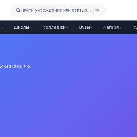
Найти учреждение или статью...
⌘K
ы
Школы
Колледжи
Вузы
Лагеря
К
кская СОШ №2
е "Акбулакская средняя общеобразовательная школа № 2 Ак