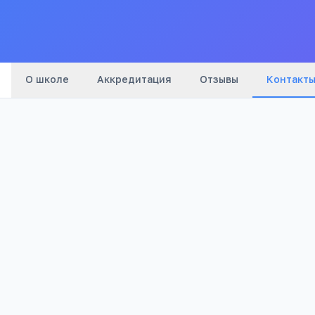
О школе
Аккредитация
Отзывы
Контакт
Телефон:
+7(353) 352
…
показать
Адрес:
Оренбургская обл, Акбулакский р-н, Акбулак п,