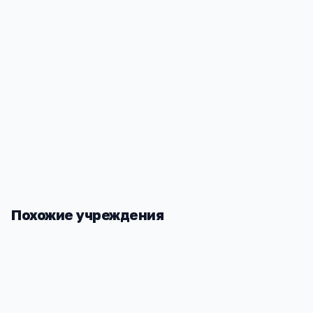
Оренбургская обл, Акбулакский р-н, Акбулак п, Оренбургская, 103, -
Похожие учреждения