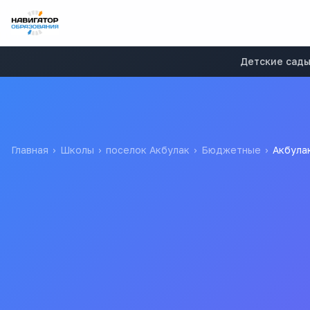
Детские сад
Главная
›
Школы
›
поселок Акбулак
›
Бюджетные
›
Акбула
Акбулакская СОШ №2
Муниципальное бюджетное общеобразовательное учреждени
МБОУ "Акбулакская СОШ №2"