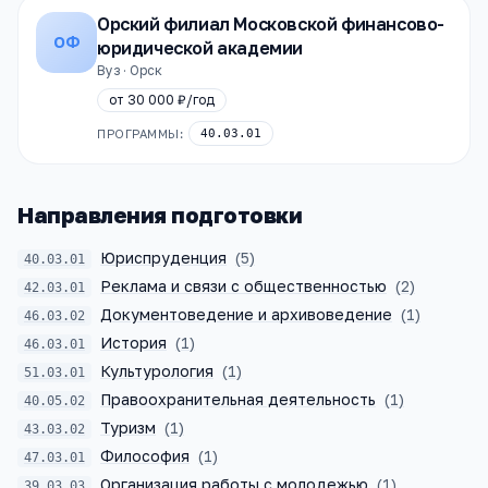
Орский филиал Московской финансово-
ОФ
юридической академии
Вуз · Орск
от
30 000 ₽
/год
ПРОГРАММЫ:
40.03.01
Направления подготовки
Юриспруденция
(
5
)
40.03.01
Реклама и связи с общественностью
(
2
)
42.03.01
Документоведение и архивоведение
(
1
)
46.03.02
История
(
1
)
46.03.01
Культурология
(
1
)
51.03.01
Правоохранительная деятельность
(
1
)
40.05.02
Туризм
(
1
)
43.03.02
Философия
(
1
)
47.03.01
Организация работы с молодежью
(
1
)
39.03.03