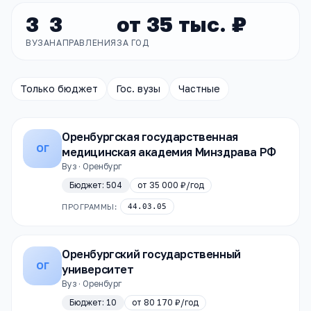
3
3
от
35 тыс. ₽
ВУЗА
НАПРАВЛЕНИЯ
ЗА ГОД
Только бюджет
Гос. вузы
Частные
Оренбургская государственная
ОГ
медицинская академия Минздрава РФ
Вуз · Оренбург
Бюджет:
504
от
35 000 ₽
/год
ПРОГРАММЫ:
44.03.05
Оренбургский государственный
ОГ
университет
Вуз · Оренбург
Бюджет:
10
от
80 170 ₽
/год