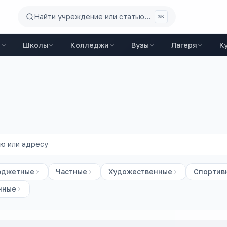
Найти учреждение или статью...
⌘K
ы
Школы
Колледжи
Вузы
Лагеря
К
юджетные
Частные
Художественные
Спортив
нные