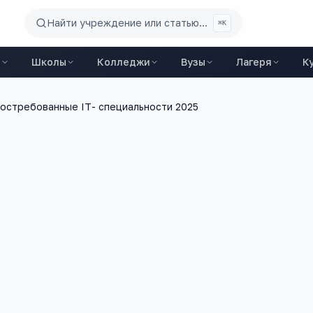
Найти учреждение или статью...
⌘K
ы
Школы
Колледжи
Вузы
Лагеря
К
остребованные IT- специальности 2025