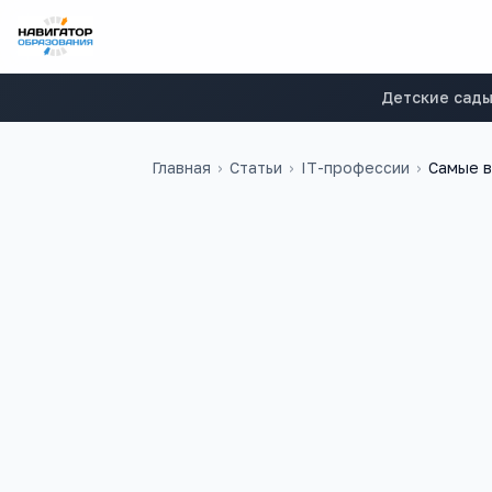
Детские сад
Главная
›
Статьи
›
IT-профессии
›
Самые в
5
6
учебных заведений
ЕГЭ-предметов