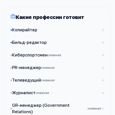
Какие профессии готовит
Копирайтер
Бильд-редактор
Киберспортсмен
смежная
PR-менеджер
смежная
Телеведущий
смежная
Журналист
смежная
GR-менеджер (Government
смежная
Relations)