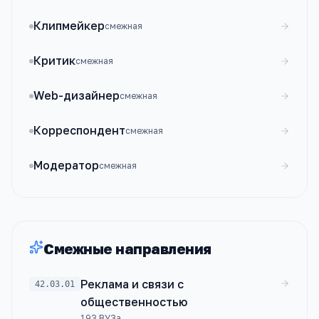
Клипмейкер
смежная
Критик
смежная
Web-дизайнер
смежная
Корреспондент
смежная
Модератор
смежная
Смежные направления
Реклама и связи с
42.03.01
общественностью
193
ВУЗа