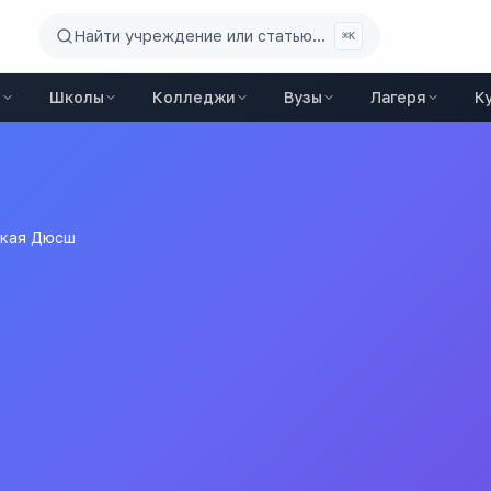
Найти учреждение или статью...
⌘K
ы
Школы
Колледжи
Вузы
Лагеря
К
ская Дюсш
Дополнительного Образования Детей "кваркенская Детско-Ю
ы
города