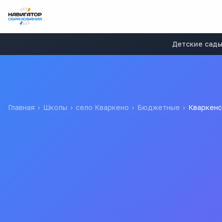
Детские сад
Главная
›
Школы
›
село Кваркено
›
Бюджетные
›
Кваркен
Кваркенская Дюсш
Муниципальное Автономное Образовательное Учреждение 
Все
школ