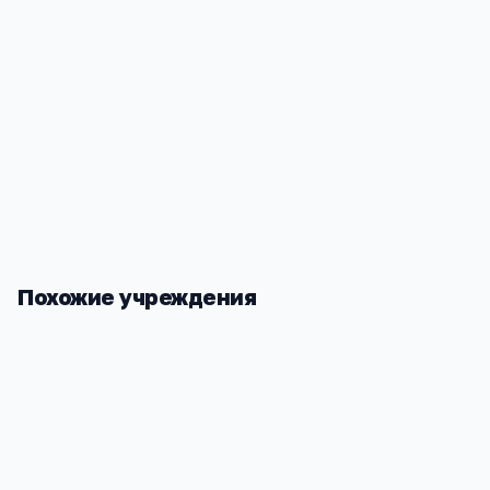
Оренбургская обл, Кваркено с, Степная ул, 15А
Похожие учреждения