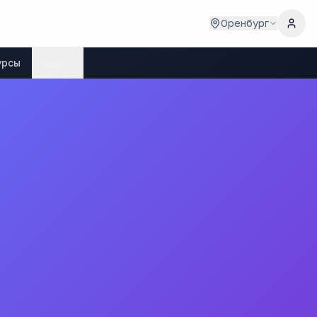
Оренбург
урсы
Ещё
ношеская Спортивная Школа"