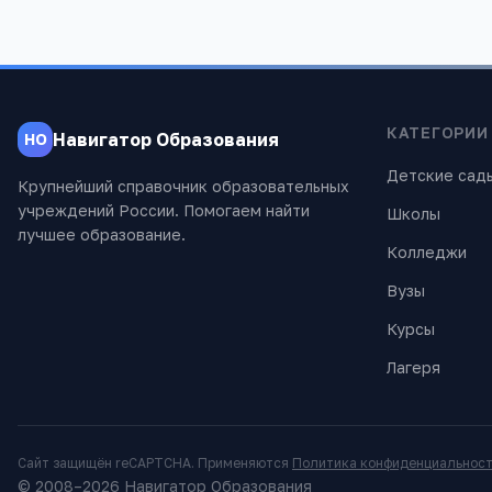
КАТЕГОРИИ
Навигатор Образования
НО
Детские сад
Крупнейший справочник образовательных
учреждений России. Помогаем найти
Школы
лучшее образование.
Колледжи
Вузы
Курсы
Лагеря
Сайт защищён reCAPTCHA. Применяются
Политика конфиденциальнос
© 2008–
2026
Навигатор Образования