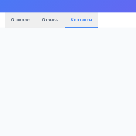
О школе
Отзывы
Контакты
Телефон:
+7(353) 642
…
показать
Email:
kvarkenoroo@mail.ru
Адрес:
Оренбургская обл, Кваркено с, Степная ул, 15А