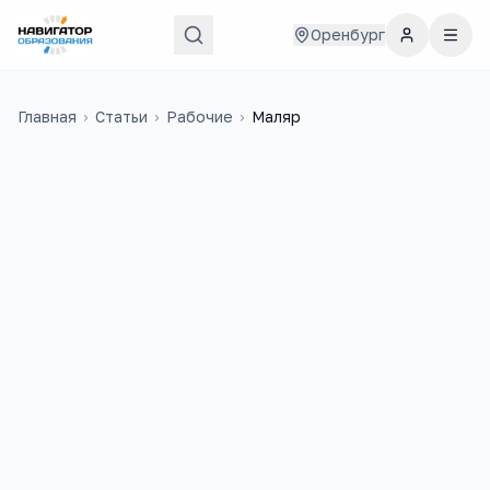
Оренбург
Главная
›
Статьи
›
Рабочие
›
Маляр
44 000
₽
11
медиана в
России
учебных заведений
1 800
+
вакансий на trudvsem