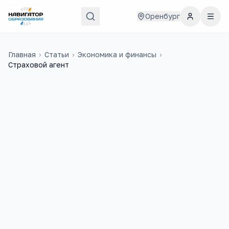
Оренбург
Главная
›
Статьи
›
Экономика и финансы
›
Страховой агент
43 000
₽
19
медиана в
России
учебных заведений
4