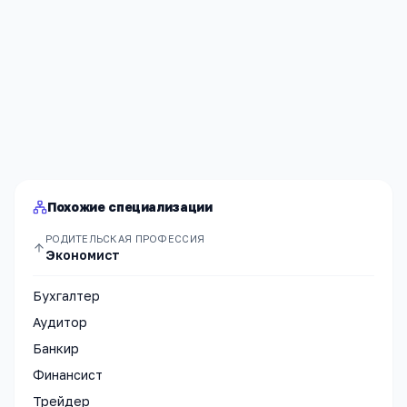
Я согласен(а) на обработку моих персональных данных и
публикацию
комментария
после модерации в соответствии
с
Политикой конфиденциальности
.
Отправить
Похожие специализации
РОДИТЕЛЬСКАЯ ПРОФЕССИЯ
Экономист
Бухгалтер
Аудитор
Банкир
Финансист
Трейдер